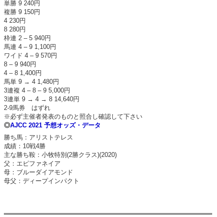
単勝 9 240円
複勝 9 150円
4 230円
8 280円
枠連 2 – 5 940円
馬連 4 – 9 1,100円
ワイド 4 – 9 570円
8 – 9 940円
4 – 8 1,400円
馬単 9 → 4 1,480円
3連複 4 – 8 – 9 5,000円
3連単 9 → 4 → 8 14,640円
2-9馬券 はずれ
※必ず主催者発表のものと照合し確認して下さい
◎
AJCC 2021 予想オッズ・データ
勝ち馬：アリストテレス
成績：10戦4勝
主な勝ち鞍：小牧特別(2勝クラス)(2020)
父：エピファネイア
母：ブルーダイアモンド
母父：ディープインパクト