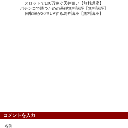
スロットで100万稼ぐ天井狙い【無料講座】
パチンコで勝つための基礎無料講座【無料講座】
回収率が20％UPする馬券講座【無料講座】
コメントを入力
名前