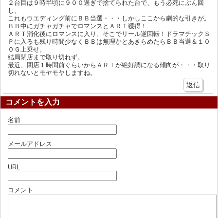
２台目は９時半頃に９００過ぎで捨てられた台で、もう必死にぶん回
し。
これもウエディング前にＢＢ当選・・・しかしここから劇的な引きが。
ＢＢ中にガチャガチャでロマンスとＡＲＴ獲得！
ＡＲＴ消化後にロマンスに入り、そこでリール逆回転！ドラマチックＳ
Ｐに入るも残り時間少なくＢＢは無理かとあきらめたらＢＢ当選＆１０
０Ｇ上乗せ。
結局閉店まで取り切れず。
最近、閉店１時間前ぐらいからＡＲＴが絶好調になる傾向が・・・取り
切れないとモヤモヤしますね。
返信
コメントを入力
名前
メールアドレス
URL
コメント