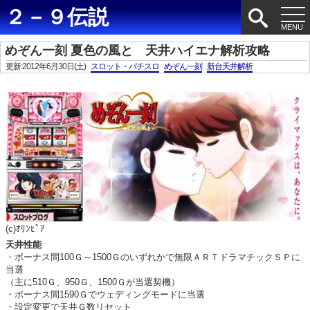
２－９伝説
めぞん一刻 夏色の風と 天井ハイエナ解析攻略
更新:2012年6月30日(土)
スロット・パチスロ
めぞん一刻
新台天井解析
(c)ｵﾘﾝﾋﾟｱ
天井性能
・ボーナス間100Ｇ～1500Ｇのいずれかで無限ＡＲＴドラマチックＳＰに
当選
（主に510Ｇ、950Ｇ、1500Ｇが当選契機）
・ボーナス間1590Ｇでウェディングモードに当選
・設定変更で天井Ｇ数リセット