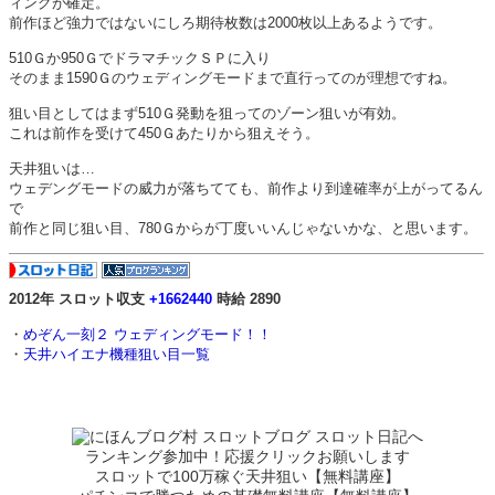
ィングが確定。
前作ほど強力ではないにしろ期待枚数は2000枚以上あるようです。
510Ｇか950ＧでドラマチックＳＰに入り
そのまま1590Ｇのウェディングモードまで直行ってのが理想ですね。
狙い目としてはまず510Ｇ発動を狙ってのゾーン狙いが有効。
これは前作を受けて450Ｇあたりから狙えそう。
天井狙いは…
ウェデングモードの威力が落ちてても、前作より到達確率が上がってるん
で
前作と同じ狙い目、780Ｇからが丁度いいんじゃないかな、と思います。
2012年 スロット収支
+1662440
時給 2890
・
めぞん一刻２ ウェディングモード！！
・
天井ハイエナ機種狙い目一覧
ランキング参加中！応援クリックお願いします
スロットで100万稼ぐ天井狙い【無料講座】