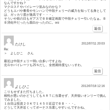
なんですかね？
マクロスＦやパイレーツ並みなのかな？
どうもエバや番長やモンハンで中段チェリーの威力を知ってる身として
は、ガッカリ度が激高です・・・。
そういや前の日もギアスでＢＢ確定画面で中段チェリー引いたなぁ。Ｂ
Ｂ消化中だったら面白かったのに。orz
返信
2012/07/11 20:03
たけし
Re:
＞ よしひこ さん
最近は中段チェリー弱い台多いですよね
北斗やパイレーツも25％だし、全然期待度ないっすわ。
返信
2012/07/18 12:16
よしひこ
こりもせずまた打ちました。
相性が悪いのかどうしてもＡＲＴに当選せず、天井狙いオンリーで挑ん
でみました。
１台目は投資２０Ｋで１４５０近辺でＢＢ・・・。
どうして天井近くってボーナス当選しやすいんですかね。