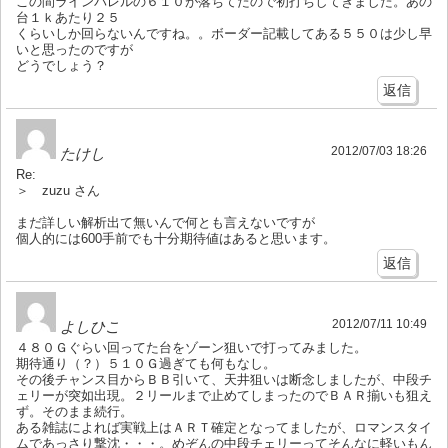
この間ラインバレルの６１０が落ちてたので初打ちしてきました。あの
台１ｋあたり２５
くらいしか回らないんですね。。ボーダー記載してある５５０は少し早
いと思ったのですが
どうでしょう？
返信
2012/07/03 18:26
たけし
Re:
＞ zuzu さん
まだ詳しい解析出て無いんで何とも言えないですが
個人的には600手前でも十分期待値はあると思います。
返信
2012/07/11 10:49
よしひこ
４８０Ｇぐらい回ってた台をゾーン狙いで打ってみました。
期待通り（？）５１０Ｇ過ぎても何もなし。
その後チャンス目からＢＢ引いて、天井狙いは断念しましたが、中段チ
ェリーが突如出現。２リールまで止めてしまったのでＢＡＲ揃いも狙え
ず。そのまま続行。
ある雑誌によれば実戦上はＡＲＴ確定となってましたが、ロマンスタイ
ムであっさり撃沈・・・。めぞんの中段チェリーってそんなに軽いもん