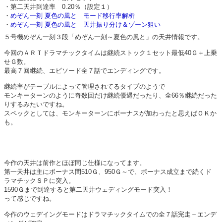
・第二天井到達率 0.20％（設定１）
・
めぞん一刻 夏色の風と モード移行率解析
・
めぞん一刻 夏色の風と 天井振り分け＆ゾーン狙い
５号機めぞん一刻３段「めぞん一刻～夏色の風と」の天井情報です。
今回のＡＲＴドラマチックタイムは継続ストック１セット最低40Ｇ＋上乗
せＧ数。
最高７回継続、エピソード全７話でエンディングです。
継続率がテーブルによって管理されてるタイプのようで
モンキーターンのように奇数回だけ継続優遇だったり、全66％継続だった
りするみたいですね。
スペックとしては、モンキーターンにボーナスが加わったと思えばＯＫか
も。
今作の天井は前作とほぼ同じ仕様になってます。
第一天井は主にボーナス間510Ｇ、950Ｇ～で、ボーナス成立まで続くド
ラマチックＳＰに突入。
1590Ｇまで到達すると第二天井ウェディングモード突入！
って感じですね。
今作のウェデイングモードはドラマチックタイムでの全７話完走＋エンデ