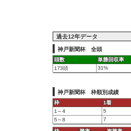
過去12年データ
神戸新聞杯 全頭
頭数
単勝回収率
31%
173頭
神戸新聞杯 枠順別成績
枠
1着
5
1～4
7
5～8