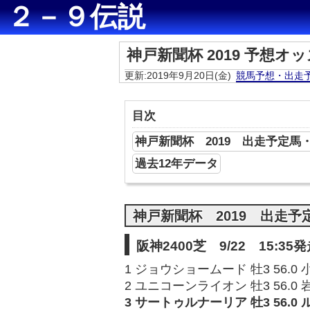
２－９伝説
神戸新聞杯 2019 予想オ
更新:2019年9月20日(金)
競馬予想・出走
目次
神戸新聞杯 2019 出走予定馬
過去12年データ
神戸新聞杯 2019 出走
阪神2400芝 9/22 15:35
1 ジョウショームード 牡3 56.0 小
2 ユニコーンライオン 牡3 56.0 岩
3 サートゥルナーリア 牡3 56.0 