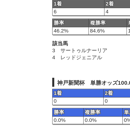
1着
2着
6
4
勝率
複勝率
46.2%
84.6%
該当馬
3 サートゥルナーリア
4 レッドジェニアル
神戸新聞杯 単勝オッズ100.
1着
2着
0
0
勝率
複勝率
単
0.0%
0.0%
0