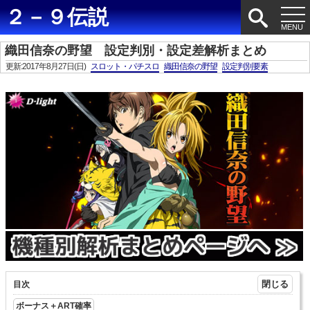
２－９伝説
織田信奈の野望 設定判別・設定差解析まとめ
更新:2017年8月27日(日)
スロット・パチスロ
織田信奈の野望
設定判別要素
目次
ボーナス＋ART確率