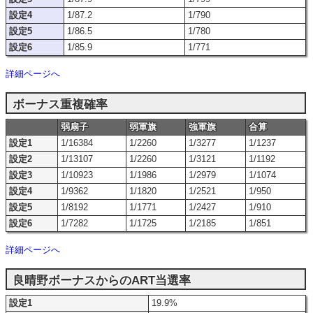
設定4
1/87.2
1/790
設定5
1/86.5
1/780
設定6
1/85.9
1/771
詳細ページへ
ボーナス重複確率
弱扇子
弱軍旗
強軍旗
合算
設定1
1/16384
1/2260
1/3277
1/1237
設定2
1/13107
1/2260
1/3121
1/1192
設定3
1/10923
1/1986
1/2979
1/1074
設定4
1/9362
1/1820
1/2521
1/950
設定5
1/8192
1/1771
1/2427
1/910
設定6
1/7282
1/1725
1/2185
1/851
詳細ページへ
良晴野ボーナスからのART当選率
設定1
19.9%