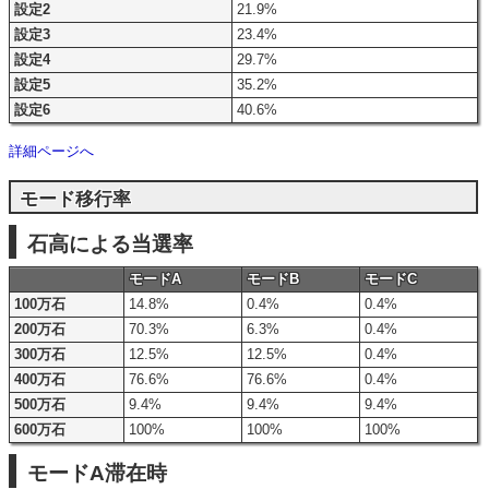
設定2
21.9%
設定3
23.4%
設定4
29.7%
設定5
35.2%
設定6
40.6%
詳細ページへ
モード移行率
石高による当選率
モードA
モードB
モードC
100万石
14.8%
0.4%
0.4%
200万石
70.3%
6.3%
0.4%
300万石
12.5%
12.5%
0.4%
400万石
76.6%
76.6%
0.4%
500万石
9.4%
9.4%
9.4%
600万石
100%
100%
100%
モードA滞在時