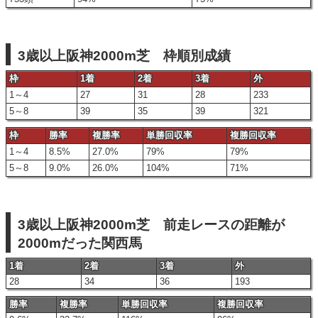
3歳以上阪神2000m芝 枠順別成績
枠
1着
2着
3着
外
1～4
27
31
28
233
5～8
39
35
39
321
枠
勝率
複勝率
単勝回収率
複勝回収率
1～4
8.5%
27.0%
79%
79%
5～8
9.0%
26.0%
104%
71%
3歳以上阪神2000m芝 前走レースの距離が
2000mだった関西馬
1着
2着
3着
外
28
34
36
193
勝率
複勝率
単勝回収率
複勝回収率