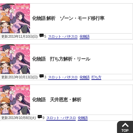
化物語 解析 ゾーン・モード移行率
更新:2013年11月10日(日)
5
スロット・パチスロ
化物語
化物語 打ち方解析・リール
更新:2013年10月13日(日)
3
スロット・パチスロ
化物語
打ち方
化物語 天井恩恵・解析
更新:2013年10月8日(火)
9
スロット・パチスロ
化物語
TOP