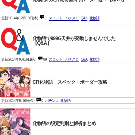
更新:2014年12月18日(木)
1
スロット・パチスロ
Q&A
化物語
化物語で999G天井が発動しませんでした
【Q&A】
更新:2014年9月16日(火)
99
スロット・パチスロ
Q&A
化物語
CR化物語 スペック・ボーダー攻略
更新:2014年6月6日(金)
0
パチンコ
化物語
化物語の設定判別と解析まとめ