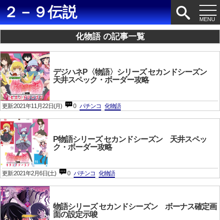
２－９伝説
化物語 の記事一覧
デジハネP〈物語〉シリーズ セカンドシーズン
天井スペック・ボーダー攻略
更新:2021年11月22日(月)
0
パチンコ
化物語
P物語シリーズ セカンドシーズン 天井スペッ
ク・ボーダー攻略
更新:2021年2月6日(土)
0
パチンコ
化物語
物語シリーズ セカンドシーズン ボーナス確定画
面の設定示唆